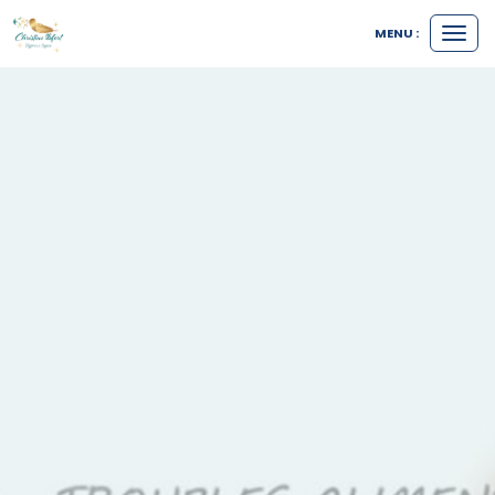
MENU :
Ouvri
le
menu