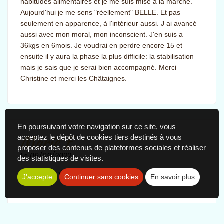
habitudes alimentaires et je me suis mise à la marche.
Aujourd'hui je me sens "réellement" BELLE. Et pas
seulement en apparence, à l'intérieur aussi. J ai avancé
aussi avec mon moral, mon inconscient. J'en suis a
36kgs en 6mois. Je voudrai en perdre encore 15 et
ensuite il y aura la phase la plus difficile: la stabilisation
mais je sais que je serai bien accompagné. Merci
Christine et merci les Châtaignes.
En poursuivant votre navigation sur ce site, vous
Marie E.
acceptez le dépôt de cookies tiers destinés à vous
proposer des contenus de plateformes sociales et réaliser
Le 09/09/2022
des statistiques de visites.
J'accepte
Continuer sans cookies
En savoir plus